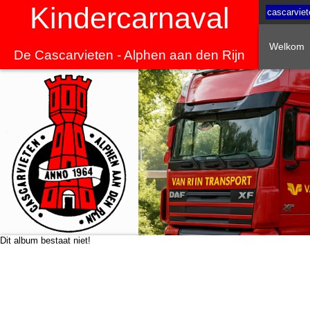
Kindercarnaval
cascarviet
Welkom
De Cascarvieten - Alphen aan den Rijn
Dit album bestaat niet!