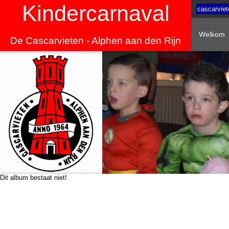
Kindercarnaval
cascarviet
Welkom
De Cascarvieten - Alphen aan den Rijn
Dit album bestaat niet!